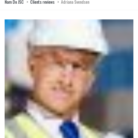
Nam Do JSC
>
Clients reviews
>
Adriana Svendsen