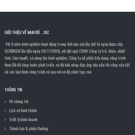
GIỚI THIỆU VỀ NAM ĐÔ ., JSC
Với 9 năm kinh nghiệm hoạt động trong lĩnh vực xây lắp (kể từ ngày được cấp
GCNĐKDN lần đầu ngày 20/7/2009), với đội ngũ CBNV Công ty trẻ, khỏe, nhiệt
tình, tâm huyết, có năng lực kinh nghiệm, Công ty cổ phần Xây dựng công trình
Nam Đô đã từng bước phát triển, có đủ khả năng đáp ứng yêu cầu thi công của tất
cả các loại hình công trình có quy mô và độ phức tạp cao.
THÔNG TIN
Về chúng tôi
Lịch sử hình thành
Triết lý kinh doanh
Thành tựu & phần thưởng