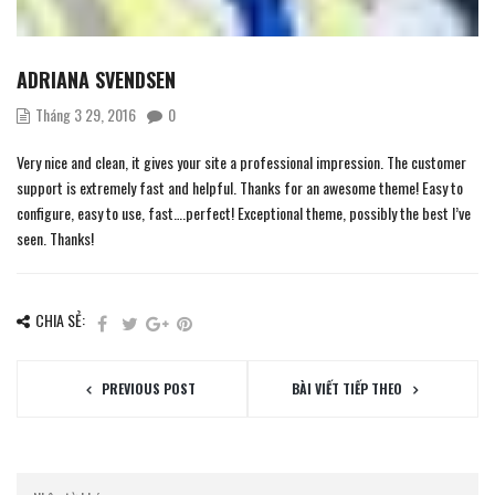
ADRIANA SVENDSEN
Tháng 3 29, 2016
0
Very nice and clean, it gives your site a professional impression. The customer
support is extremely fast and helpful. Thanks for an awesome theme! Easy to
configure, easy to use, fast….perfect! Exceptional theme, possibly the best I’ve
seen. Thanks!
CHIA SẺ:
PREVIOUS POST
BÀI VIẾT TIẾP THEO