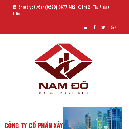
Hỗ trợ trực tuyến
:
(0228) 3677 432
|
Thứ 2 - Thứ 7 hàng
tuần.
CÔNG TY CỔ PHẦN XÂY